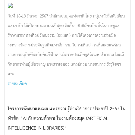
วันที่ 18-19 มีนาคม 2567 สำนักหอสมุดแห่งชาติ โดย กลุ่มหนังสือตัวเขียน
และจารึก ได้เปิดอบรมตามหลักสูตรจัดตั้งอาสาสมัครท้องถิ่นในการดูแล
รักษามรดกทางศิลปวัฒนธรรม (อส.มศ.) ภายใต้โครงการความร่วมมือ
ระหว่างวัดราชประดิษฐสถิตมหาสีมารามกับกรมศิลปากรเพื่อเผยแพร่ผล
งานการอนุรักษ์จัดเก็บคัมภีร์ใบลานวัดราชประดิษฐสถิตมหาสีมาราม โดยมี
วิทยากรท่านผู้เชี่ยวชาญ นางสาวเอมอร เชาวน์สวน นายธนากร ธีรรุจิขจร
เดช...
รายละเอียด
โครงการพัฒนาและเผยแพร่ความรู้ด้านวิชาการ ประจำปี 2567 ใน
หัวข้อ “AI กับความท้าทายในงานห้องสมุด (ARTIFICIAL
INTELLIGENCE IN LIBRARIES)”