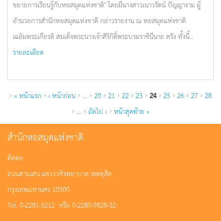
ขยายการเรียนรู้กับหอสมุดแห่งชาติ" โดยมีนางสาวเนาวรัตน์ ปัญญางาม ผู้
อำนวยการสำนักหอสมุดแห่งชาติ กล่าวรายงาน ณ หอสมุดแห่งชาติ
เฉลิมพระเกียรติ สมเด็จพระนางเจ้าสิริกิติ์พระบรมราชินีนาถ ตรัง ทั้งนี้...
รายละเอียด
หน้า
« หน้าแรก
‹ หน้าก่อน
…
20
21
22
23
24
25
26
27
28
…
ถัดไป ›
หน้าสุดท้าย »
สำนักหอสมุดแห่งชาติ
ติดต่อ
ถนนสามเสน แขวงวชิรพยาบาล เขตดุสิต
กรุงเทพมหานคร 10300
Tel. 0-2281-5212 หรือ 0-2280-9828-32