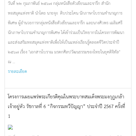
วันที่ ๒๒ กุมภาพันธ์ ๒๕๖๗ กลุ่มหนังสือตัวเขียนและจารึก สำนัก
หอสมุดแห่งชาติ นำโดย นายจุง ดิบประโคน นักภาษาโบราณชำนาญการ
พิเศษ ผู้อำนวยการกลุ่มหนังสือตัวเขียนและจารึก และนางศิวพร เฉลิมศรี
นักภาษาโบราณชำนาญการพิเศษ ได้เข้าร่วมเป็นวิทยากรในโครงการพัฒนา
และส่งเสริมหอสมุดแห่งชาติเพื่อให้เป็นแหล่งเรียนรู้ตลอดชีวิตประจำปี
๒๕๖๗ เรื่อง "เอกสารโบราณ มรดกศิลปวัฒนธรรมของไทยในยุคดิจิทัล"
ณ ...
รายละเอียด
โครงการเผยแพร่พระเกียรติคุณในพระบาทสมเด็จพระมงกุฎเกล้า
เจ้าอยู่หัว รัชกาลที่ 6 “กิจกรรมทวีปัญญา” ประจำปี 2567 ครั้งที่
1