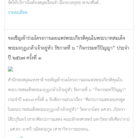
จัดให้บริการในห้องสมุดเรือนจำ มีนายกลยุทธ พานาสันต์...
รายละเอียด
ขอเชิญเข้าร่วมโครงการเผยแพร่พระเกียรติคุณในพระบาทสมเด็จ
พระมงกุฎเกล้าเจ้าอยู่หัว รัชกาลที่ ๖ “กิจกรรมทวีปัญญา” ประจำ
ปี ๒๕๖๗ ครั้งที่ ๑
สำนักหอสมุดแห่งชาติ ขอเชิญเข้าร่วมโครงการเผยแพร่พระเกียรติคุณใน
พระบาทสมเด็จพระมงกุฎเกล้าเจ้าอยู่หัว รัชกาลที่ ๖ “กิจกรรมทวีปัญญา”
ประจำปี ๒๕๖๗ ครั้งที่ ๑ รับฟังการเสวนาเรื่อง “ศิลปะการแสดงละครพูด
ในพระบาทสมเด็จพระมงกุฎเกล้าเจ้าอยู่หัว” วิทยากรโดย ผศ.ดร. ภัธทรา
โต๊ะบุรินทร์ (สาขาศิลปะการแสดง คณะอักษรศาสตร์ มหาวิทยาลัยศิลปากร)
, ผศ.ดร. อาทรี วณิชตระกูล (สาขาวิชาการละคอน...