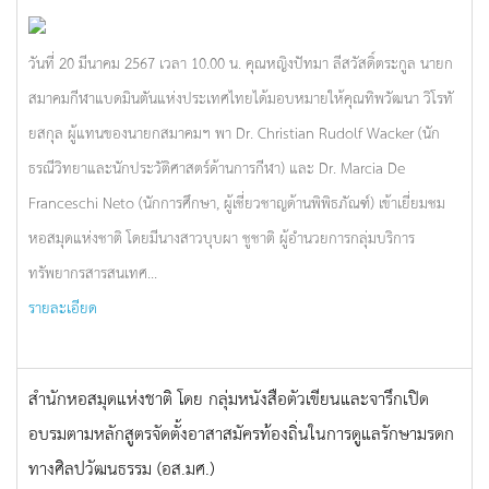
วันที่ 20 มีนาคม 2567 เวลา 10.00 น. คุณหญิงปัทมา ลีสวัสดิ์ตระกูล นายก
สมาคมกีฬาแบดมินตันแห่งประเทศไทยได้มอบหมายให้คุณทิพวัฒนา วิโรทั
ยสกุล ผู้แทนของนายกสมาคมฯ พา Dr. Christian Rudolf Wacker (นัก
ธรณีวิทยาและนักประวัติศาสตร์ด้านการกีฬา) และ Dr. Marcia De
Franceschi Neto (นักการศึกษา, ผู้เชี่ยวชาญด้านพิพิธภัณฑ์) เข้าเยี่ยมชม
หอสมุดแห่งชาติ โดยมีนางสาวบุบผา ชูชาติ ผู้อำนวยการกลุ่มบริการ
ทรัพยากรสารสนเทศ...
รายละเอียด
สำนักหอสมุดแห่งชาติ โดย กลุ่มหนังสือตัวเขียนและจารึกเปิด
อบรมตามหลักสูตรจัดตั้งอาสาสมัครท้องถิ่นในการดูแลรักษามรดก
ทางศิลปวัฒนธรรม (อส.มศ.)