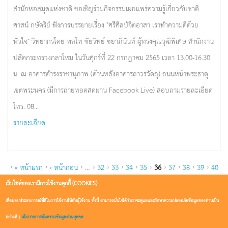
สำนักหอสมุดแห่งชาติ ขอเชิญร่วมกิจกรรมเผยแพร่ความรู้เกี่ยวกับชาติ
ศาสน์ กษัตริย์ ฟังการบรรยายเรื่อง "ศรีศิลป์จิตอาสา เราทำความดีด้วย
หัวใจ" วิทยากรโดย พลโท ชัยวิทย์ ชยาภินันท์ ผู้ทรงคุณวุฒิพิเศษ สำนักงาน
ปลัดกระทรวงกลาโหม ในวันศุกร์ที่ 22 กรกฎาคม 2565 เวลา 13.00-16.30
น. ณ อาคารดำรงราชานุภาพ (ด้านหลังอาคารถาวรวัตถุ) ถนนหน้าพระธาตุ
เขตพระนคร (มีการถ่ายทอดสดผ่าน Facebook Live) สอบถามรายละเอียด
โทร. 08...
รายละเอียด
PAGES
« หน้าแรก
‹ หน้าก่อน
…
32
33
34
35
36
37
38
39
40
…
ถัดไป ›
หน้าสุดท้าย »
เว็บไซต์ของเรามีการใช้งานคุกกี้ (COOKIES)
เพื่อมอบประสบการณ์ที่ดีในการใช้งานให้กับผู้ใช้งาน ทั้งนี้ สามารถมั่นใจได้ว่าเราจะดูแลและรักษาความปลอดภัยข้อมูลของท่านเป็น
อย่างดี |
นโยบายการคุ้มครองข้อมูลส่วนบุคคล