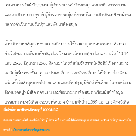
นางสาวเนาวรัตนฺ์ ปัญญางาม ผู้อำนวยการสำนักหอสมุดแห่งชาติกล่าวรายงาน
และนางสาวบุบผา ชูชาติ ผู้อำนวยการกลุ่มบริการทรัพยากรสารสนเทศ พานำชม
ผลการดำเนินงานปรับปรุงและพัฒนาห้องสมุด
ทั้งนี้ สำนักหอสมุดแห่งชาติ กรมศิลปากร ได้ร่วมกับมูลนิธิเพชรรัตน - สุวัทนา
ดำเนินโครงการพัฒนาห้องสมุดโรงเรียนเพชรรัตนราชสุดา ในระหว่างวันที่13-16
และ 26-28 มิถุนายน 2566 ที่ผ่านมา โดยดำเนินจัดสรรหนังสือที่มีเนื้อหาเหมาะ
สมกับผู้เรียนช่วงชั้นอนุบาล ประถมศึกษา และมัธยมศึกษา ให้กับทางโรงเรียน
พร้อมทั้งจัดส่งบุคลากรไปออกแบบและปรับปรุงภูมิทัศน์ คัดเลือก วิเคราะห์และ
จัดหมวดหมู่หนังสือ ออกแบบและพัฒนาระบบห้องสมุด พร้อมนำเข้าข้อมูล
บรรณานุกรมหนังสือลงระบบห้องสมุด จำนวนทั้งสิ้น 1,099 เล่ม และจัดหนังสือ
เว็บไซต์ของเรามีการใช้งานคุกกี้ (COOKIES)
ที่จัดหมวดหมู่แล้วขึ้นชั้นอีกกว่า 8,000 เล่ม ทั้งนี้ยังได้ติดตั้งบริการฐานข้อมูล
หนังสือ หนังสือพิมพ์ และนิตยสารอิเล็กทรอนิกส์ รวมถึงให้คำแนะนำเกี่ยวกับ
เพื่อมอบประสบการณ์ที่ดีในการใช้งานให้กับผู้ใช้งาน ทั้งนี้ สามารถมั่นใจได้ว่าเราจะดูแลและรักษาความปลอดภัยข้อมูลของท่านเป็น
การบริหารจัดการห้องสมุดแก่คณะครูอีกด้วย
อย่างดี |
นโยบายการคุ้มครองข้อมูลส่วนบุคคล