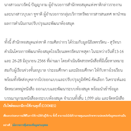
นางสาวเนาวรัตนฺ์ ปัญญางาม ผู้อำนวยการสำนักหอสมุดแห่งชาติกล่าวรายงาน
และนางสาวบุบผา ชูชาติ ผู้อำนวยการกลุ่มบริการทรัพยากรสารสนเทศ พานำชม
ผลการดำเนินงานปรับปรุงและพัฒนาห้องสมุด
ทั้งนี้ สำนักหอสมุดแห่งชาติ กรมศิลปากร ได้ร่วมกับมูลนิธิเพชรรัตน - สุวัทนา
ดำเนินโครงการพัฒนาห้องสมุดโรงเรียนเพชรรัตนราชสุดา ในระหว่างวันที่13-16
และ 26-28 มิถุนายน 2566 ที่ผ่านมา โดยดำเนินจัดสรรหนังสือที่มีเนื้อหาเหมาะ
สมกับผู้เรียนช่วงชั้นอนุบาล ประถมศึกษา และมัธยมศึกษา ให้กับทางโรงเรียน
พร้อมทั้งจัดส่งบุคลากรไปออกแบบและปรับปรุงภูมิทัศน์ คัดเลือก วิเคราะห์และ
จัดหมวดหมู่หนังสือ ออกแบบและพัฒนาระบบห้องสมุด พร้อมนำเข้าข้อมูล
บรรณานุกรมหนังสือลงระบบห้องสมุด จำนวนทั้งสิ้น 1,099 เล่ม และจัดหนังสือ
เว็บไซต์ของเรามีการใช้งานคุกกี้ (COOKIES)
ที่จัดหมวดหมู่แล้วขึ้นชั้นอีกกว่า 8,000 เล่ม ทั้งนี้ยังได้ติดตั้งบริการฐานข้อมูล
หนังสือ หนังสือพิมพ์ และนิตยสารอิเล็กทรอนิกส์ รวมถึงให้คำแนะนำเกี่ยวกับ
เพื่อมอบประสบการณ์ที่ดีในการใช้งานให้กับผู้ใช้งาน ทั้งนี้ สามารถมั่นใจได้ว่าเราจะดูแลและรักษาความปลอดภัยข้อมูลของท่านเป็น
การบริหารจัดการห้องสมุดแก่คณะครูอีกด้วย
อย่างดี |
นโยบายการคุ้มครองข้อมูลส่วนบุคคล