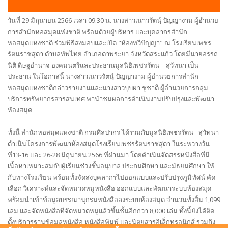
วันที่ 29 มิถุนายน 2566 เวลา 09.30 น. นางสาวเนาวรัตนฺ์ ปัญญางาม ผู้อำนวย
การสำนักหอสมุดแห่งชาติ พร้อมด้วยผู้บริหาร และบุคลากรสำนัก
หอสมุดแห่งชาติ ร่วมพิธีส่งมอบและเปิด "ห้องทวีปัญญา" ณ โรงเรียนเพชร
รัตนราชสุดา ตำบลทัพไทย อำเภอตาพระยา จังหวัดสระแก้ว โดยมีนายอรรถ
นิติ ดิษฐอำนาจ องคมนตรีและประธานมูลนิธิเพชรรัตน – สุวัทนา เป็น
ประธาน ในโอกาสนี้ นางสาวเนาวรัตนฺ์ ปัญญางาม ผู้อำนวยการสำนัก
หอสมุดแห่งชาติกล่าวรายงานและนางสาวบุบผา ชูชาติ ผู้อำนวยการกลุ่ม
บริการทรัพยากรสารสนเทศ พานำชมผลการดำเนินงานปรับปรุงและพัฒนา
ห้องสมุด
ทั้งนี้ สำนักหอสมุดแห่งชาติ กรมศิลปากร ได้ร่วมกับมูลนิธิเพชรรัตน - สุวัทนา
ดำเนินโครงการพัฒนาห้องสมุดโรงเรียนเพชรรัตนราชสุดา ในระหว่างวัน
ที่13-16 และ 26-28 มิถุนายน 2566 ที่ผ่านมา โดยดำเนินจัดสรรหนังสือที่มี
เนื้อหาเหมาะสมกับผู้เรียนช่วงชั้นอนุบาล ประถมศึกษา และมัธยมศึกษา ให้
กับทางโรงเรียน พร้อมทั้งจัดส่งบุคลากรไปออกแบบและปรับปรุงภูมิทัศน์ คัด
เลือก วิเคราะห์และจัดหมวดหมู่หนังสือ ออกแบบและพัฒนาระบบห้องสมุด
พร้อมนำเข้าข้อมูลบรรณานุกรมหนังสือลงระบบห้องสมุด จำนวนทั้งสิ้น 1,099
เล่ม และจัดหนังสือที่จัดหมวดหมู่แล้วขึ้นชั้นอีกกว่า 8,000 เล่ม ทั้งนี้ยังได้ติด
ตั้งบริการฐานข้อมูลหนังสือ หนังสือพิมพ์ และนิตยสารอิเล็กทรอนิกส์ รวมถึง