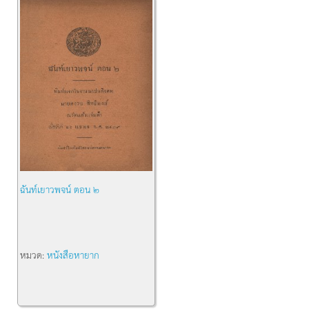
ฉันท์เยาวพจน์ ตอน ๒
หมวด:
หนังสือหายาก