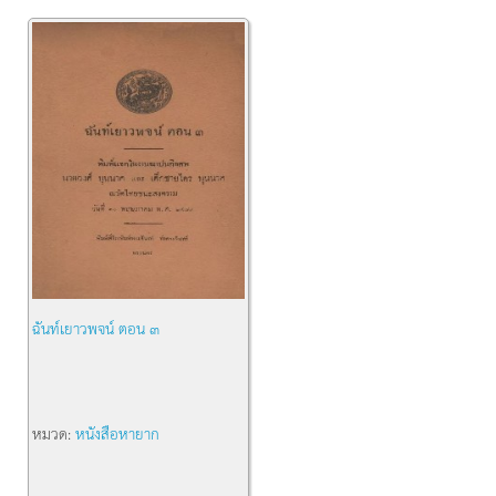
ฉันท์เยาวพจน์ ตอน ๓
หมวด:
หนังสือหายาก