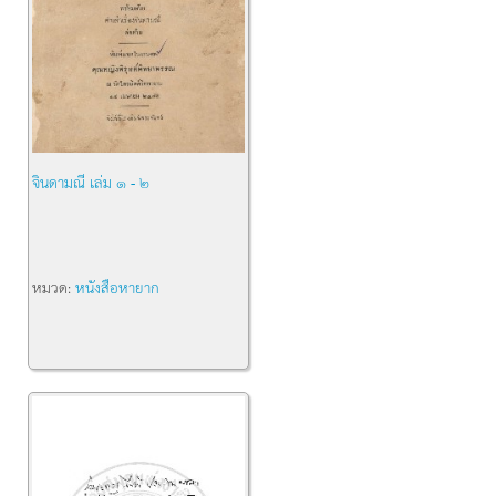
จินดามณี เล่ม ๑ - ๒
หมวด:
หนังสือหายาก