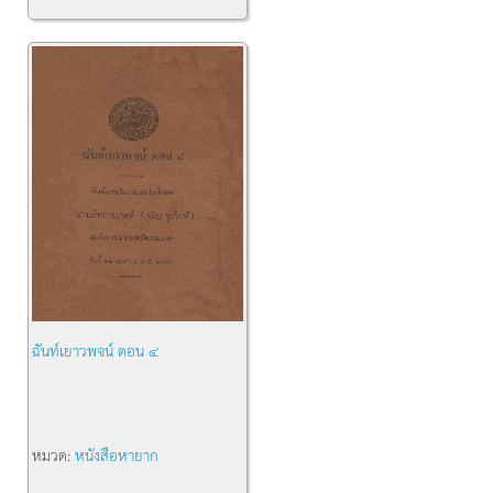
ฉันท์เยาวพจน์ ตอน ๔
หมวด:
หนังสือหายาก