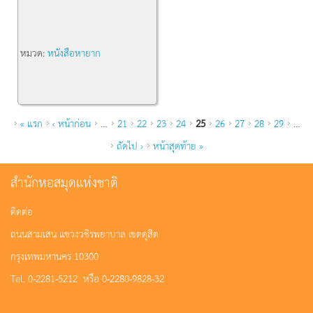
หมวด:
หนังสือหายาก
หน้า
« แรก
‹ หน้าก่อน
…
21
22
23
24
25
26
27
28
29
…
ถัดไป ›
หน้าสุดท้าย »
สำนักหอสมุดแห่งชาติ
ติดต่อ
ถนนสามเสน แขวงวชิรพยาบาล เขตดุสิต
กรุงเทพมหานคร 10300
Tel. 0-2281-5212 หรือ 0-2280-9828-32