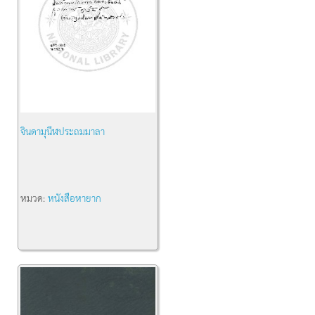
จินดามุนีฬประถมมาลา
หมวด:
หนังสือหายาก