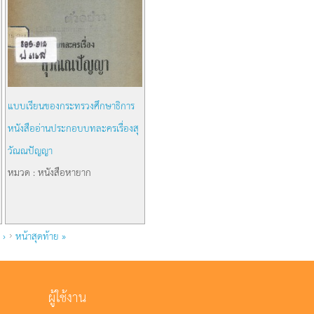
แบบเรียนของกระทรวงศึกษาธิการ
หนังสืออ่านประกอบบทละครเรื่องสุ
วัณณปัญญา
หมวด : หนังสือหายาก
 ›
หน้าสุดท้าย »
ผู้ใช้งาน