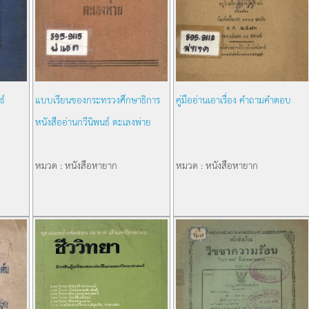
ธ์
แบบเรียนของกระทรวงศึกษาธิการ
คู่มืออ่านเอาเรื่อง คำถามคำตอบ
หนังสืออ่านกวีนิพนธ์ ตะเลงพ่าย
หมวด : หนังสือหายาก
หมวด : หนังสือหายาก