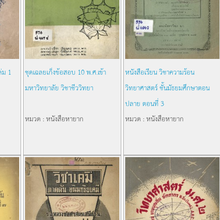
่ม 1
ชุดเฉลยเก็งข้อสอบ 10 พ.ศ.เข้า
หนังสือเรียน วิชาความร้อน
มหาวิทยาลัย วิชาชีววิทยา
วิทยาศาสตร์ ชั้นมัธยมศึกษาตอน
ปลาย ตอนที่ 3
หมวด : หนังสือหายาก
หมวด : หนังสือหายาก