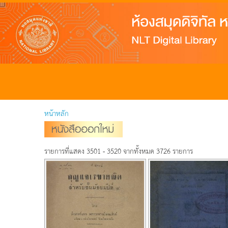
หน้าหลัก
รายการที่แสดง 3501 - 3520 จากทั้งหมด 3726 รายการ