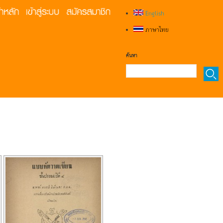
English
ภาษาไทย
ค้นหา