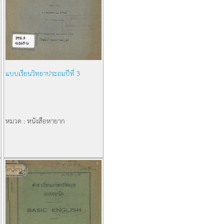
แบบเรียนวิทยาประถมปีที่ 3
หมวด : หนังสือหายาก