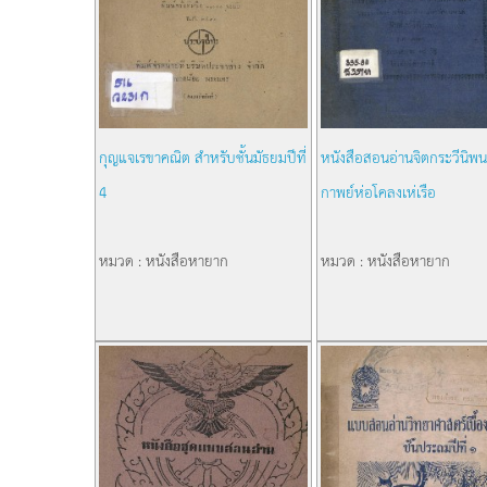
กุญแจเรขาคณิต สำหรับชั้นมัธยมปีที่
หนังสือสอนอ่านจิตกระวีนิพน
4
กาพย์ห่อโคลงเห่เรือ
หมวด : หนังสือหายาก
หมวด : หนังสือหายาก