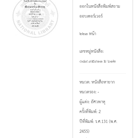
ออกในหนังสือพิมพ์สยาม
ออบเซอร์เวอร์
๒๒๓ หน้า
เลขหมู่หนังสือ:
๐๘๙.๙๕๙๑๑ ม ๖๑๒
หมวด:
หนังสือหายาก
หมวดรอง:
-
ผู้แต่ง:
อัศวพาหุ
ครั้งที่พิมพ์:
2
ปีที่พิมพ์:
ร.ศ.131 (พ.ศ.
2455)