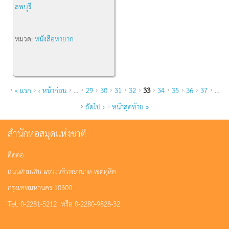
ลพบุรี
หมวด:
หนังสือหายาก
หน้า
« แรก
‹ หน้าก่อน
…
29
30
31
32
33
34
35
36
37
…
ถัดไป ›
หน้าสุดท้าย »
สำนักหอสมุดแห่งชาติ
ติดต่อ
ถนนสามเสน แขวงวชิรพยาบาล เขตดุสิต
กรุงเทพมหานคร 10300
Tel. 0-2281-5212 หรือ 0-2280-9828-32