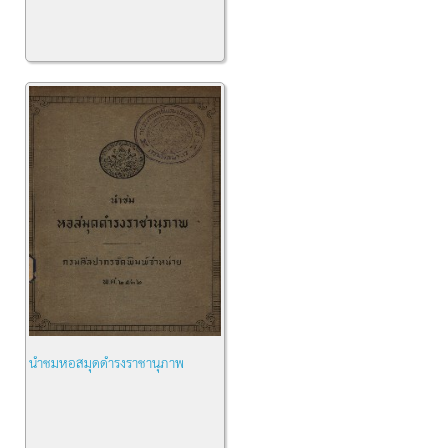
นำชมหอสมุดดำรงราชานุภาพ