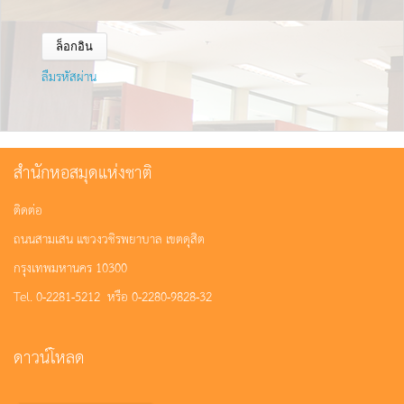
ลืมรหัสผ่าน
สำนักหอสมุดแห่งชาติ
ติดต่อ
ถนนสามเสน แขวงวชิรพยาบาล เขตดุสิต
กรุงเทพมหานคร 10300
Tel. 0-2281-5212 หรือ 0-2280-9828-32
ดาวน์โหลด