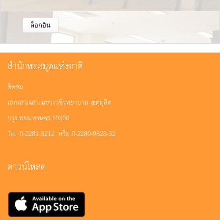
สำนักหอสมุดแห่งชาติ
ติดต่อ
ถนนสามเสน แขวงวชิรพยาบาล เขตดุสิต
กรุงเทพมหานคร 10300
Tel. 0-2281-5212 หรือ 0-2280-9828-32
ดาวน์โหลด