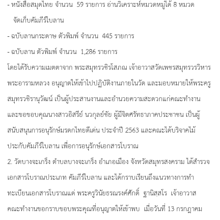
- หนังสือสมุดไทย จำนวน 59 รายการ อ่านวิเคราะห์หมวดหมู่ได้ 8 หมวด
จัดเก็บคัมภีร์ใบลาน
- ฉบับลานกระดาษ ตัวพิมพ์ จำนวน 445 รายการ
- ฉบับลาน ตัวพิมพ์ จำนวน 1,286 รายการ
โดยได้รับความเมตตาจาก พระสมุทรวชิรโสภณ เจ้าอาวาสวัดเพชรสมุทรวรวิหาร
พระอารามหลวง อนุญาตให้เข้าไปปฏิบัติงานภายในวัด และมอบหมายให้พระครู
สมุทรวชิรานุวัฒน์ เป็นผู้ประสานงานและอำนวยความสะดวกแก่คณะทำงาน
และขอขอบคุณนางสาวอิสรีย์ นวกุลย์ชัย ผู้มีจิตศรัทธาภาคประชาชน เป็นผู้
สนับสนุนการอนุรักษ์มรดกไทยดีเด่น ประจำปี 2563 และคณะได้บริจาคไม้
ประกับคัมภีร์ใบลาน เพื่อการอนุรักษ์เอกสารโบราณ
2. วัดบางจะเกร็ง ตำบลบางจะเกร็ง อำเภอเมือง จังหวัดสมุทรสงคราม ได้สำรวจ
เอกสารโบราณประเภท คัมภีร์ใบลาน และได้กราบเรียนถึงแนวทางการทำ
ทะเบียนเอกสารโบราณแด่ พระครูวินัยธรณรงค์ศักดิ์ ฐานิสฺสโร เจ้าอาวาส
คณะทำงานขอกราบขอบพระคุณที่อนุญาตให้เข้าพบ เมื่อวันที่ 13 กรกฎาคม