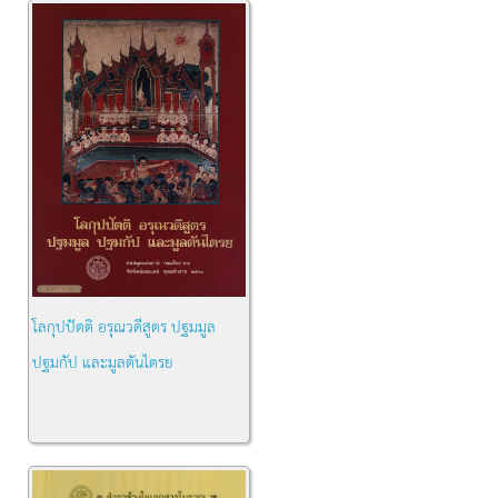
โลกุปปัตติ อรุณวดีสูตร ปฐมมูล
ปฐมกัป และมูลตันไตรย