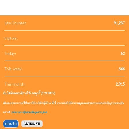
Site Counter:
91,237
Visitors:
Today:
52
This week:
646
This month:
2,915
เว็บไซต์ของเรามีการใช้งานคุกกี้ (COOKIES)
This year:
26,370
เพื่อมอบประสบการณ์ที่ดีในการใช้งานให้กับผู้ใช้งาน ทั้งนี้ สามารถมั่นใจได้ว่าเราจะดูแลและรักษาความปลอดภัยข้อมูลของท่านเป็น
อย่างดี |
นโยบายการคุ้มครองข้อมูลส่วนบุคคล
ยอมรับ
ไม่ยอมรับ