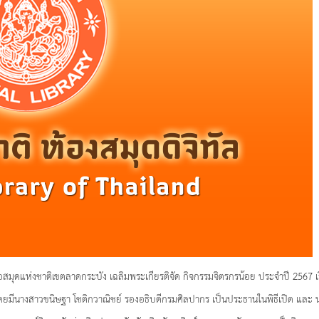
สมุดแห่งชาติเขตลาดกระบัง เฉลิมพระเกียรติจัด กิจกรรมจิตรกรน้อย ประจำปี 2567 เรื
7 โดยมีนางสาวขนิษฐา โชติกวาณิชย์ รองอธิบดีกรมศิลปากร เป็นประธานในพิธีเปิด และ