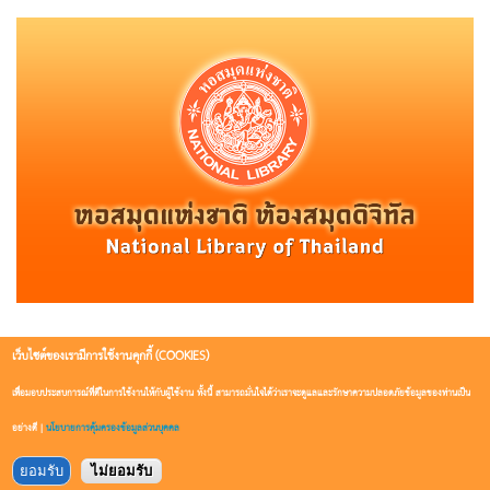
เว็บไซต์ของเรามีการใช้งานคุกกี้ (COOKIES)
สำนักหอสมุดแห่งชาติ ปิดบริการในวันที่ 3 มิถุนายน พ.ศ. 2567
เพื่อมอบประสบการณ์ที่ดีในการใช้งานให้กับผู้ใช้งาน ทั้งนี้ สามารถมั่นใจได้ว่าเราจะดูแลและรักษาความปลอดภัยข้อมูลของท่านเป็น
เนื่องในวันเฉลิมพระชนมพรรษาสมเด็จพระนางเจ้าสุทิดา พัชรสุธา
อย่างดี |
นโยบายการคุ้มครองข้อมูลส่วนบุคคล
พิมลลักษณ พระบรมราชินี
ยอมรับ
ไม่ยอมรับ