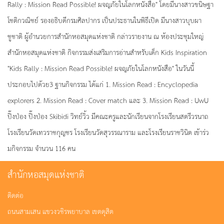
Rally : Mission Read Possible! ผจญภัยในโลกหนังสือ" โดยมีนางสาวขนิษฐา
โชติกวณิชย์ รองอธิบดีกรมศิลปากร เป็นประธานในพิธีเปิด มีนางสาวบุบผา
ชูชาติ ผู้อำนวยการสำนักหอสมุดแห่งชาติ กล่าวรายงาน ณ ห้องประชุมใหญ่
สำนักหอสมุดแห่งชาติ กิจกรรมส่งเสริมการอ่านสำหรับเด็ก Kids Inspiration
"Kids Rally : Mission Read Possible! ผจญภัยในโลกหนังสือ" ในวันนี้
ประกอบไปด้วย3 ฐานกิจกรรม ได้แก่ 1. Mission Read : Encyclopedia
explorers 2. Mission Read : Cover match และ 3. Mission Read : UwU
ปิ๊งป่อง ปิ๊งป่อง Skibidi วิทย์วิ้ว มีคณะครูและนักเรียนจากโรงเรียนสตรีวรนาถ
โรงเรียนวัดเทวราชกุญชร โรงเรียนวัดสุวรรณาราม และโรงเรียนราชวินิต เข้าร่่ว
มกิจกรรม จำนวน 116 คน
สำนักหอสมุดแห่งชาติ
ติดต่อ
ถนนสามเสน แขวงวชิรพยาบาล เขตดุสิต