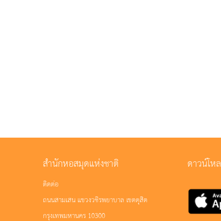
สำนักหอสมุดแห่งชาติ
ดาวน์โห
ติดต่อ
ถนนสามเสน แขวงวชิรพยาบาล เขตดุสิต
กรุงเทพมหานคร 10300