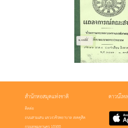
สำนักหอสมุดแห่งชาติ
ดาวน์โห
ติดต่อ
ถนนสามเสน แขวงวชิรพยาบาล เขตดุสิต
กรุงเทพมหานคร 10300