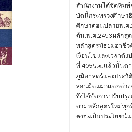
สำนักงานได้จัดพิม
บัดนี้กระทรวงศึกษา
ศึกษาตอนปลายพ
ศ
.
ต้น
พ
ศ
หลักสู
.
.
.2493
หลักสูตรมัธยมอาชีว
เงื่อนไขและเวลาดัง
ที่
แล้วนั้นต
405/
2503
ภูมิศาสตร์และประว
สอนผิดแผกแตกต่างจ
จึงได้จัดการปรับปรุง
ตามหลักสูตรใหม่ทุกสิ
คงจะเป็นประโยชน์แก