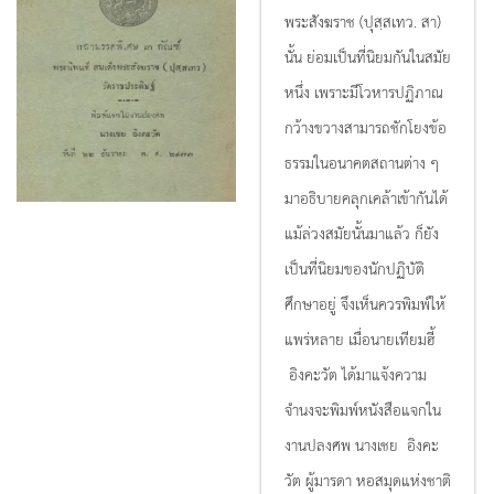
พระสังฆราช (ปุสฺสเทว. สา)
นั้น ย่อมเป็นที่นิยมกันในสมัย
หนึ่ง เพราะมีโวหารปฏิภาณ
กว้างขวางสามารถชักโยงข้อ
ธรรมในอนาคตสถานต่าง ๆ
มาอธิบายคลุกเคล้าเข้ากันได้
แม้ล่วงสมัยนั้นมาแล้ว ก็ยัง
เป็นที่นิยมของนักปฏิบัติ
ศึกษาอยู่ จึงเห็นควรพิมพ์ให้
แพร่หลาย เมื่อนายเทียมฮี้
อิงคะวัต ได้มาแจ้งความ
จำนงจะพิมพ์หนังสือแจกใน
งานปลงศพ นางเชย อิงคะ
วัต ผู้มารดา หอสมุดแห่งชาติ