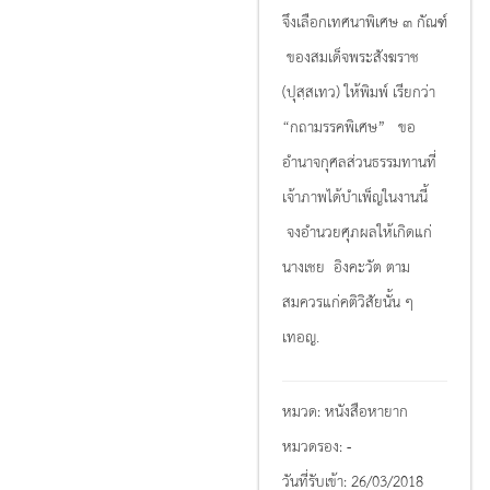
จึงเลือกเทศนาพิเศษ ๓ กัณฑ์
ของสมเด็จพระสังฆราช
(ปุสฺสเทว) ให้พิมพ์ เรียกว่า
“กถามรรคพิเศษ” ขอ
อำนาจกุศลส่วนธรรมทานที่
เจ้าภาพได้บำเพ็ญในงานนี้
จงอำนวยศุภผลให้เกิดแก่
นางเชย อิงคะวัต ตาม
สมควรแก่คติวิสัยนั้น ๆ
เทอญ.
หมวด:
หนังสือหายาก
หมวดรอง:
-
วันที่รับเข้า:
26/03/2018