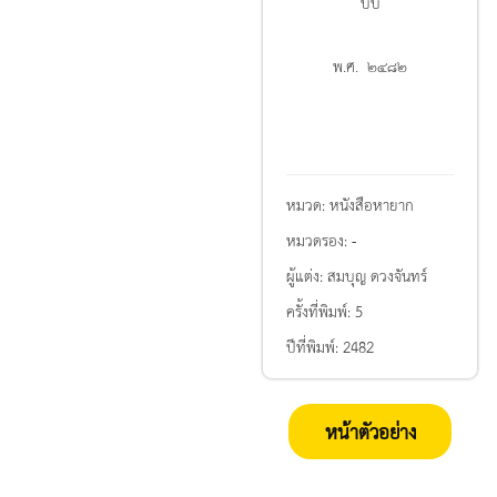
บับ
พ.ศ. ๒๔๘๒
หมวด:
หนังสือหายาก
หมวดรอง:
-
ผู้แต่ง:
สมบุญ ดวงจันทร์
ครั้งที่พิมพ์:
5
ปีที่พิมพ์:
2482
หน้าตัวอย่าง