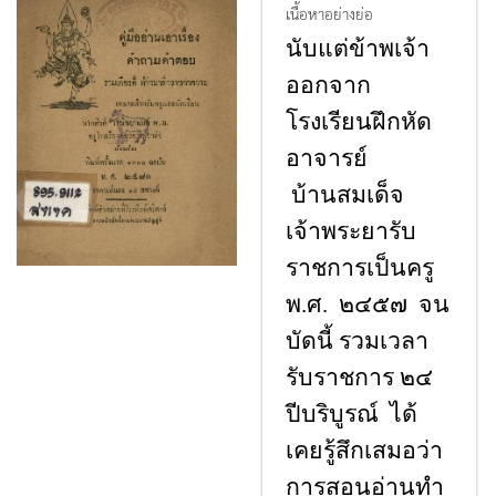
เนื้อหาอย่างย่อ
นับแต่ข้าพเจ้า
ออกจาก
โรงเรียนฝึกหัด
อาจารย์
บ้านสมเด็จ
เจ้าพระยารับ
ราชการเป็นครู
พ.ศ. ๒๔๕๗ จน
บัดนี้ รวมเวลา
รับราชการ ๒๔
ปีบริบูรณ์ ได้
เคยรู้สึกเสมอว่า
การสอนอ่านทํา