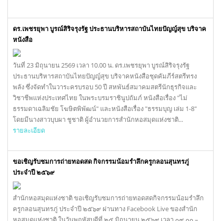
ดร.เพชรยุพา บูรณ์สิริจรุงรัฐ ประธานบริหารสถาบันไทยปัญญ์สุข บริจาค
หนังสือ
วันที่ 23 มิถุนายน 2569 เวลา 10.00 น. ดร.เพชรยุพา บูรณ์สิริจรุงรัฐ
ประธานบริหารสถาบันไทยปัญญ์สุข บริจาคหนังสือชุดคัมภีร์สตรีทรง
พลัง ซึ่งจัดทำในวาระครบรอบ 50 ปี สหพันธ์สมาคมสตรีนักธุรกิจและ
วิชาชีพแห่งประเทศไทย ในพระบรมราชินูปถัมภ์ หนังสือเรื่อง "ไม่
ธรรมดาเฉลิมชัย โฆษิตพิพัฒน์" และหนังสือเรื่อง "ธรรมบุญ เล่ม 1-8"
โดยมีนางสาวบุบผา ชูชาติ ผู้อำนวยการสำนักหอสมุดแห่งชาติ...
รายละเอียด
ขอเชิญรับชมการถ่ายทอดสด กิจกรรมน้อมรำลึกครูกลอนสุนทรภู่
ประจำปี ๒๕๖๙
สำนักหอสมุดแห่งชาติ ขอเชิญรับชมการถ่ายทอดสดกิจกรรมน้อมรำลึก
ครูกลอนสุนทรภู่ ประจำปี ๒๕๖๙ ผ่านทาง Facebook Live ของสำนัก
หอสมุดแห่งชาติ ในวันพฤหัสบดีที่ ๒๕ มิถุนายน ๒๕๖๙ เวลา ๐๙.๐๐ –