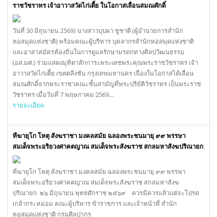
ราชวัชราทร เจ้าอาวาสวัดไก่เตี้ย ในโอกาสเลื่อนสมณศักดิ์
วันที่ 30 มิถุนายน 2569) นางสาวบุบผา ชูชาติ (ผู้อำนวยการสำนัก
หอสมุดแห่งชาติ) พร้อมคณะผู้บริหาร บุคลากรสำนักหอสมุดแห่งชาติ
และอาสาสมัครท้องถิ่นในการดูแลรักษามรดกทางศิลปวัฒนธรรม
(อส.มศ.) ร่วมแสดงมุทิตาสักการะพระเดชพระคุณพระราชวัชราทร เจ้า
อาวาสวัดไก่เตี้ย เขตตลิ่งชัน กรุงเทพมหานคร เนื่องในโอกาสได้เลื่อน
สมณศักดิ์จากพระราชาคณะชั้นสามัญที่พระปริยัติวัชราทร เป็นพระราช
วัชราทร เมื่อวันที่ 7 พฤษภาคม 2569...
รายละเอียด
ทีฆายุโก โหตุ สังฆราชา มงคลสมัย ฉลองพระชนมายุ ๙๙ พรรษา
สมเด็จพระอริยวงศาคตญาณ สมเด็จพระสังฆราช สกลมหาสังฆปริณายก
ทีฆายุโก โหตุ สังฆราชา มงคลสมัย ฉลองพระชนมายุ ๙๙ พรรษา
สมเด็จพระอริยวงศาคตญาณ สมเด็จพระสังฆราช สกลมหาสังฆ
ปริณายก ๒๖ มิถุนายน พุทธศักราช ๒๕๖๙ ควรมิควรแล้วแต่จะโปรด
เกล้ากระหม่อม คณะผู้บริหาร ข้าราชการ และเจ้าหน้าที่ สำนัก
หอสมุดแห่งชาติ กรมศิลปากร