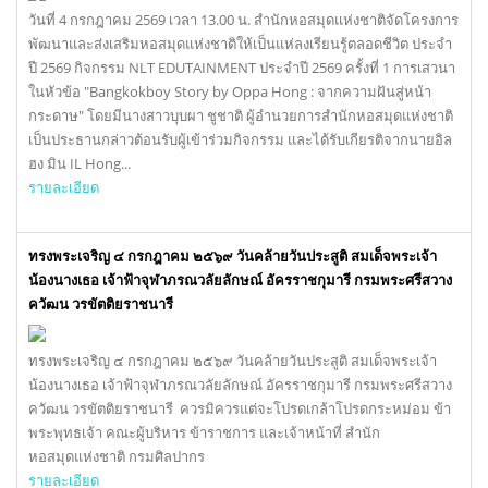
วันที่ 4 กรกฎาคม 2569 เวลา 13.00 น. สำนักหอสมุดแห่งชาติจัดโครงการ
พัฒนาและส่งเสริมหอสมุดแห่งชาติให้เป็นแห่ลงเรียนรู้ตลอดชีวิต ประจำ
ปี 2569 กิจกรรม NLT EDUTAINMENT ประจำปี 2569 ครั้งที่ 1 การเสวนา
ในหัวข้อ "Bangkokboy Story by Oppa Hong : จากความฝันสู่หน้า
กระดาษ" โดยมีนางสาวบุบผา ชูชาติ ผู้อำนวยการสำนักหอสมุดแห่งชาติ
เป็นประธานกล่าวต้อนรับผู้เข้าร่วมกิจกรรม และได้รับเกียรติจากนายอิล
ฮง มิน IL Hong...
รายละเอียด
ทรงพระเจริญ ๔ กรกฎาคม ๒๕๖๙ วันคล้ายวันประสูติ สมเด็จพระเจ้า
น้องนางเธอ เจ้าฟ้าจุฬาภรณวลัยลักษณ์ อัครราชกุมารี กรมพระศรีสวาง
ควัฒน วรขัตติยราชนารี
ทรงพระเจริญ ๔ กรกฎาคม ๒๕๖๙ วันคล้ายวันประสูติ สมเด็จพระเจ้า
น้องนางเธอ เจ้าฟ้าจุฬาภรณวลัยลักษณ์ อัครราชกุมารี กรมพระศรีสวาง
ควัฒน วรขัตติยราชนารี ควรมิควรแต่จะโปรดเกล้าโปรดกระหม่อม ข้า
พระพุทธเจ้า คณะผู้บริหาร ข้าราชการ และเจ้าหน้าที่ สำนัก
หอสมุดแห่งชาติ กรมศิลปากร
รายละเอียด