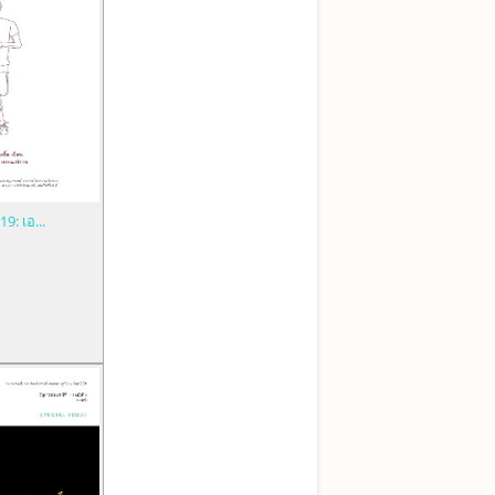
: เอ...