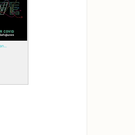
an...