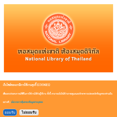
เว็บไซต์ของเรามีการใช้งานคุกกี้ (COOKIES)
หอสมุดแห่งชาติปิดบริการ ในวันที่ 13-14 ตุลาคม 2567
เนื่องในวันนวมินทรมหาราช และวันหยุดชดเชยวันนวมินทรมหา
เพื่อมอบประสบการณ์ที่ดีในการใช้งานให้กับผู้ใช้งาน ทั้งนี้ สามารถมั่นใจได้ว่าเราจะดูแลและรักษาความปลอดภัยข้อมูลของท่านเป็น
ราช
อย่างดี |
นโยบายการคุ้มครองข้อมูลส่วนบุคคล
ยอมรับ
ไม่ยอมรับ