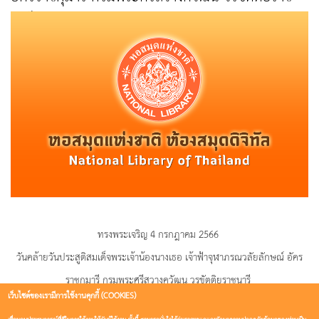
นารี
ทรงพระเจริญ 4 กรกฎาคม 2566
วันคล้ายวันประสูติสมเด็จพระเจ้าน้องนางเธอ เจ้าฟ้าจุฬาภรณวลัยลักษณ์ อัคร
ราชกุมารี กรมพระศรีสวางควัฒน วรขัตติยราชนารี
เว็บไซต์ของเรามีการใช้งานคุกกี้ (COOKIES)
ควรมิควรแล้วแต่จะโปรดเกล้าโปรดกระหม่อม ข้าพระพุทธเจ้า ผู้บริหาร