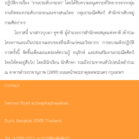
ปฏิบัติการเรื่อง "งานประดับกระจก" โดยได้รับความอนุเคราะห์วิทยากรจากกลุ่ม
งานปิดทองประดับกระจกและช่างสนะไทย กลุ่มประณีตศิลป์ สำนักช่างสิบหมู่
กรมศิลปากร
โอกาสนี้ นางสาวบุบผา ชูชาติ ผู้อำนวยการสำนักหอสมุดแห่งชาติ เข้าร่วม
โครงการและเป็นประธานมอบของที่ระลึกแก่คณะวิทยากร การอบรมเชิงปฏิบัติ
การครั้งนี้ จัดขึ้นเพื่อเผยแพร่องค์ความรู้ อนุรักษ์ และส่งเสริมงานประณีตศิลป์
ไทยให้คงอยู่สืบไป โดยมีนักเรียน นักศึกษา รวมถึงประชาชนทั่วไปสนใจเข้าร่วม
ณ อาคารดำรงราชานุภาพ (2490) ถนนหน้าพระธาตุเขตพระนคร กรุงเทพฯ
Contact
Samsen Road achiraphaphayaban,
Dusit, Bangkok 10300 Thailand
Tel. 0-2281-5212 or 0-2280-9828-32