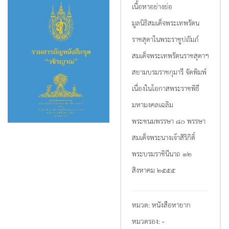
เนื้อหาอย่างย่อ
มูลนิธิสมเด็จพระเทพรัตน
ราชสุดาในพระราชูปถัมภ์
สมเด็จพระเทพรัตนราชสุดาฯ
สยามบรมราชกุมารี จัดพิมพ์
เนื่องในโอกาสพระราชพิธี
มหามงคลเฉลิม
พระชนมพรรษา ๘๐ พรรษา
สมเด็จพระนางเจ้าสิริกิติ์
พระบรมราชินีนาถ ๑๒
สิงหาคม ๒๕๕๕
หมวด:
หนังสือหายาก
หมวดรอง:
-