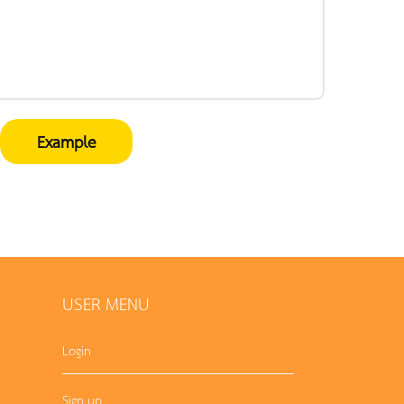
Example
USER MENU
Login
Sign up