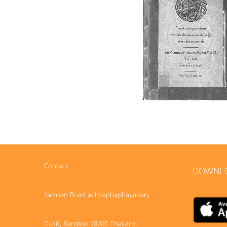
Contact
DOWNL
Samsen Road achiraphaphayaban,
Dusit, Bangkok 10300 Thailand