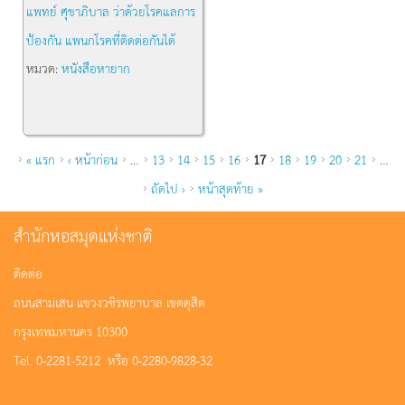
แพทย์ ศุขาภิบาล ว่าด้วยโรคแลการ
ป้องกัน แพนกโรคที่ติดต่อกันได้
หมวด:
หนังสือหายาก
หน้า
« แรก
‹ หน้าก่อน
…
13
14
15
16
17
18
19
20
21
…
ถัดไป ›
หน้าสุดท้าย »
สำนักหอสมุดแห่งชาติ
ติดต่อ
ถนนสามเสน แขวงวชิรพยาบาล เขตดุสิต
กรุงเทพมหานคร 10300
Tel. 0-2281-5212 หรือ 0-2280-9828-32