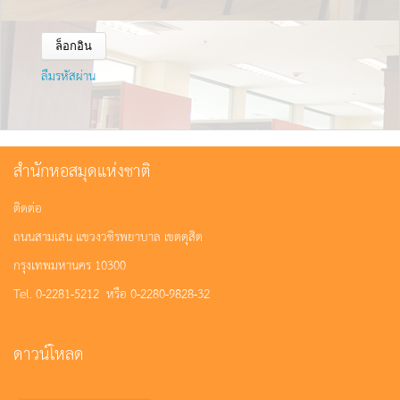
ลืมรหัสผ่าน
สำนักหอสมุดแห่งชาติ
ติดต่อ
ถนนสามเสน แขวงวชิรพยาบาล เขตดุสิต
กรุงเทพมหานคร 10300
Tel. 0-2281-5212 หรือ 0-2280-9828-32
ดาวน์โหลด