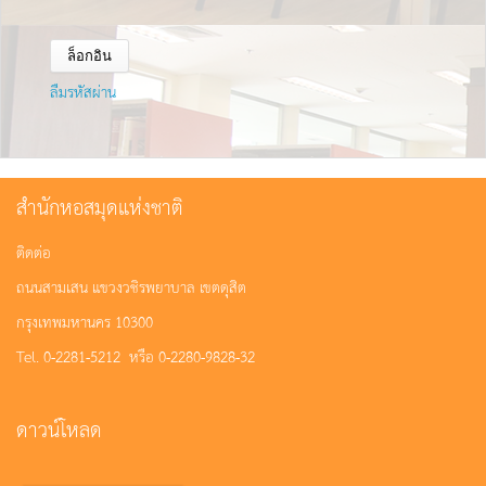
ลืมรหัสผ่าน
สำนักหอสมุดแห่งชาติ
ติดต่อ
ถนนสามเสน แขวงวชิรพยาบาล เขตดุสิต
กรุงเทพมหานคร 10300
Tel. 0-2281-5212 หรือ 0-2280-9828-32
ดาวน์โหลด