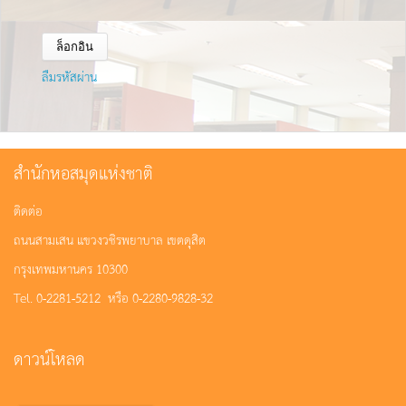
ลืมรหัสผ่าน
สำนักหอสมุดแห่งชาติ
ติดต่อ
ถนนสามเสน แขวงวชิรพยาบาล เขตดุสิต
กรุงเทพมหานคร 10300
Tel. 0-2281-5212 หรือ 0-2280-9828-32
ดาวน์โหลด