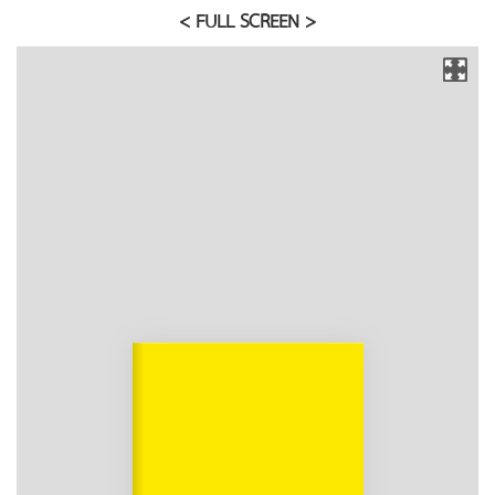
< FULL SCREEN >