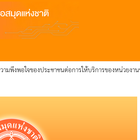
วามพึงพอใจของประชาชนต่อการให้บริการของหน่วยงานขอ