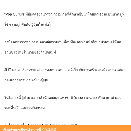
“Pop Culture ที่มีผลต่องานวรรณกรรม กรณีศึกษาญี่ปุ่น” โดยคุณอรรถ บุนนาค ผู้ที่
ใช้ความผูกพันกับญี่ปุ่นตั้งแต่เด็ก
ลงมือคัดสรรวรรณกรรมคลาสสิกร่วมกับเพื่อนพ้องคนทำหนังสือมานำเสนอให้นัก
อ่านชาวไทยในนามของสำนักพิมพ์
JLIT มาเล่าเรื่องราวและถ่ายทอดประสบการณ์เกี่ยวกับการสร้างสรรค์ผลงาน และ
กระแสการอ่านงานเขียนญี่ปุ่น
ในโอกาสนี้ ผู้อำนวยการสำนักหอสมุดแห่งชาติ (นางสาวกนกอร ศักดาเดช) มอบ
ของที่ระลึกและร่วมกิจกรรม
ณ โถงกลางชั้น 1 อาคาร 1 สำนักหอสมุดแห่งชาติ
เว็บไซต์ของเรามีการใช้งานคุกกี้ (COOKIES)