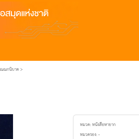
กิณณกนิบาต >
หมวด:
หนังสือหายาก
หมวดรอง:
-