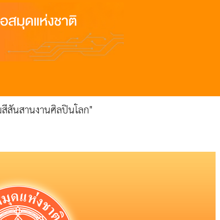
มสีสันสานงานศิลปินโลก"