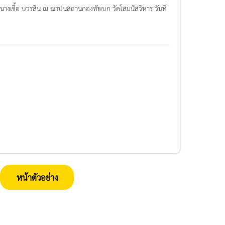
นางเชื้อ บวรสิน ณ ฌาปนสถานกองทัพบก วัดโสมนัสวิหาร วันที่
หน้าตัวอย่าง