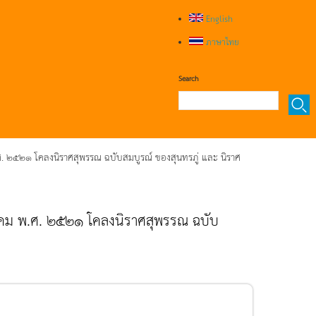
English
ภาษาไทย
Search
.ศ. ๒๕๒๑ โคลงนิราศสุพรรณ ฉบับสมบูรณ์ ของสุนทรภู่ และ นิราศ
ฎาคม พ.ศ. ๒๕๒๑ โคลงนิราศสุพรรณ ฉบับ