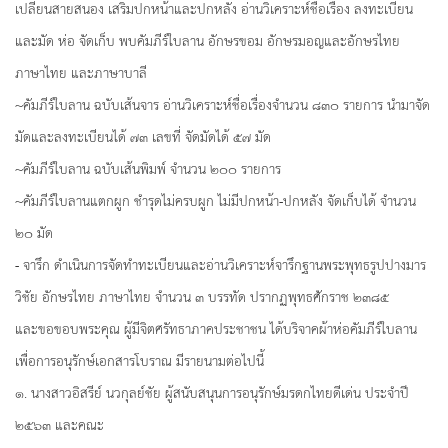
เปลี่ยนสายสนอง เสริมปกหน้าและปกหลัง อ่านวิเคราะห์ชื่อเรื่อง ลงทะเบียน
และมัด ห่อ จัดเก็บ พบคัมภีร์ใบลาน อักษรขอม อักษรมอญและอักษรไทย
ภาษาไทย และภาษาบาลี
~คัมภีร์ใบลาน ฉบับเส้นจาร อ่านวิเคราะห์ชื่อเรื่องจำนวน ๘๓๐ รายการ นำมาจัด
มัดและลงทะเบียนได้ ๗๓ เลขที่ จัดมัดได้ ๕๗ มัด
~คัมภีร์ใบลาน ฉบับเส้นพิมพ์ จำนวน ๒๐๐ รายการ
~คัมภีร์ใบลานแตกผูก ชำรุดไม่ครบผูก ไม่มีปกหน้า-ปกหลัง จัดเก็บได้ จำนวน
๒๐ มัด
- จารึก ดำเนินการจัดทำทะเบียนและอ่านวิเคราะห์จารึกฐานพระพุทธรูปปางมาร
วิชัย อักษรไทย ภาษาไทย จำนวน ๓ บรรทัด ปรากฏพุทธศักราช ๒๓๘๕
และขอขอบพระคุณ ผู้มีจิตศรัทธาภาคประชาชน ได้บริจาคผ้าห่อคัมภีร์ใบลาน
เพื่อการอนุรักษ์เอกสารโบราณ มีรายนามต่อไปนี้
๑. นางสาวอิสรีย์ นวกุลย์ชัย ผู้สนับสนุนการอนุรักษ์มรดกไทยดีเด่น ประจำปี
๒๕๖๓ และคณะ