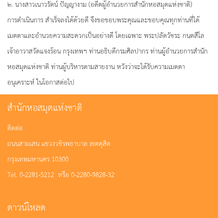
๒. นางสาวเนาวรัตน์ ปัญญางาม (อดีตผู้อำนวยการสำนักหอสมุดแห่งชาติ)
การดำเนินการ สำเร็จลงได้ด้วยดี จึงขอขอบพระคุณและขอบคุณทุกท่านที่ได้
เมตตาและอำนวยความสะดวกเป็นอย่างดี โดยเฉพาะ พระปลัดวัชระ กนฺตสีโล
เจ้าอาวาสวัดแจงร้อน กรุงเทพฯ ท่านอธิบดีกรมศิลปากร ท่านผู้อำนวยการสำนัก
หอสมุดแห่งชาติ ท่านผู้บริหารตามสายงาน หวังว่าจะได้รับความเมตตา
อนุเคราะห์ ในโอกาสต่อไป
สำนักหอสมุดแห่งชาติ
ติดต่อ
ถนนสามเสน แขวงวชิรพยาบาล เขตดุสิต
กรุงเทพมหานคร 10300
Tel. 0-2281-5212 หรือ 0-2280-9828-32
ดาวน์โหลด