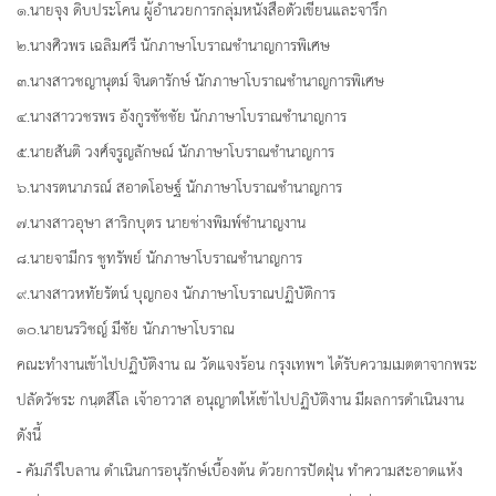
๑.นายจุง ดิบประโคน ผู้อำนวยการกลุ่มหนังสือตัวเขียนและจารึก
๒.นางศิวพร เฉลิมศรี นักภาษาโบราณชำนาญการพิเศษ
๓.นางสาวชญานุตม์ จินดารักษ์ นักภาษาโบราณชำนาญการพิเศษ
๔.นางสาววชรพร อังกูรชัชชัย นักภาษาโบราณชำนาญการ
๕.นายสันติ วงศ์จรูญลักษณ์ นักภาษาโบราณชำนาญการ
๖.นางรตนาภรณ์ สอาดโอษฐ์ นักภาษาโบราณชำนาญการ
๗.นางสาวอุษา สาริกบุตร นายช่างพิมพ์ชำนาญงาน
๘.นายจามีกร ชูทรัพย์ นักภาษาโบราณชำนาญการ
๙.นางสาวหทัยรัตน์ บุญกอง นักภาษาโบราณปฏิบัติการ
๑๐.นายนรวิชญ์ มีชัย นักภาษาโบราณ
คณะทำงานเข้าไปปฏิบัติงาน ณ วัดแจงร้อน กรุงเทพฯ ได้รับความเมตตาจากพระ
ปลัดวัชระ กนฺตสีโล เจ้าอาวาส อนุญาตให้เข้าไปปฏิบัติงาน มีผลการดำเนินงาน
ดังนี้
- คัมภีร์ใบลาน ดำเนินการอนุรักษ์เบื้องต้น ด้วยการปัดฝุ่น ทำความสะอาดแห้ง