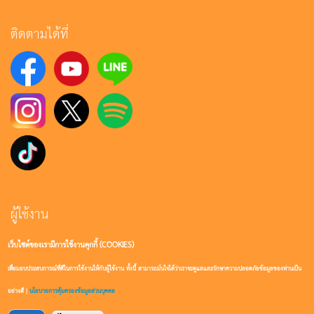
ติดตามได้ที่
ผู้ใช้งาน
เว็บไซต์ของเรามีการใช้งานคุกกี้ (COOKIES)
เข้าสู่ระบบ
เพื่อมอบประสบการณ์ที่ดีในการใช้งานให้กับผู้ใช้งาน ทั้งนี้ สามารถมั่นใจได้ว่าเราจะดูแลและรักษาความปลอดภัยข้อมูลของท่านเป็น
สมัครสมาชิก
อย่างดี |
นโยบายการคุ้มครองข้อมูลส่วนบุคคล