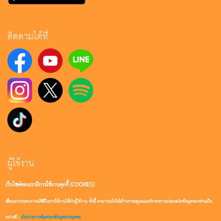
ติดตามได้ที่
ผู้ใช้งาน
เว็บไซต์ของเรามีการใช้งานคุกกี้ (COOKIES)
เข้าสู่ระบบ
เพื่อมอบประสบการณ์ที่ดีในการใช้งานให้กับผู้ใช้งาน ทั้งนี้ สามารถมั่นใจได้ว่าเราจะดูแลและรักษาความปลอดภัยข้อมูลของท่านเป็น
สมัครสมาชิก
อย่างดี |
นโยบายการคุ้มครองข้อมูลส่วนบุคคล