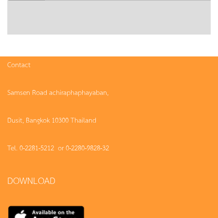
Contact
Samsen Road achiraphaphayaban,
Dusit, Bangkok 10300 Thailand
Tel. 0-2281-5212 or 0-2280-9828-32
DOWNLOAD