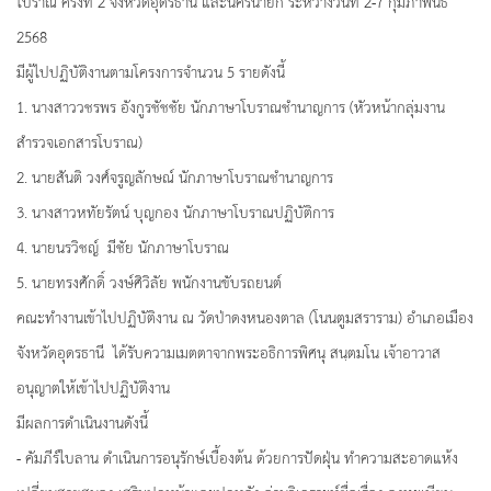
โบราณ ครั้งที่ 2 จังหวัดอุดรธานี และนครนายก ระหว่างวันที่ 2-7 กุมภาพันธ์
2568
มีผู้ไปปฏิบัติงานตามโครงการจำนวน 5 รายดังนี้
1. นางสาววชรพร อังกูรชัชชัย นักภาษาโบราณชำนาญการ (หัวหน้ากลุ่มงาน
สำรวจเอกสารโบราณ)
2. นายสันติ วงศ์จรูญลักษณ์ นักภาษาโบราณชำนาญการ
3. นางสาวหทัยรัตน์ บุญกอง นักภาษาโบราณปฏิบัติการ
4. นายนรวิชญ์ มีชัย นักภาษาโบราณ
5. นายทรงศักดิ์ วงษ์ศิวิลัย พนักงานขับรถยนต์
คณะทำงานเข้าไปปฏิบัติงาน ณ วัดป่าดงหนองตาล (โนนตูมสราราม) อำเภอเมือง
จังหวัดอุดรธานี ได้รับความเมตตาจากพระอธิการพิศนุ สนฺตมโน เจ้าอาวาส
อนุญาตให้เข้าไปปฏิบัติงาน
มีผลการดำเนินงานดังนี้
- คัมภีร์ใบลาน ดำเนินการอนุรักษ์เบื้องต้น ด้วยการปัดฝุ่น ทำความสะอาดแห้ง