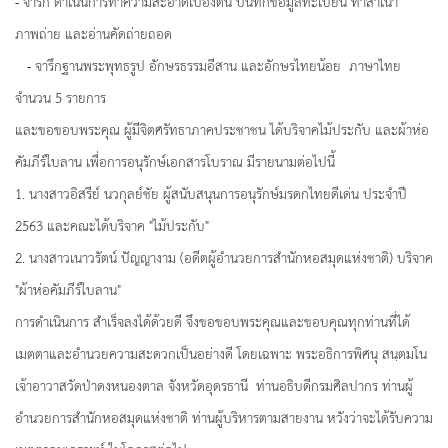
- จารึก ดำเนินการทำความสะอาดเบื้องต้น บันทึกข้อมูลทะเบียน ทำสำเนา
ภาพถ่าย และอ่านคัดถ่ายถอด
- จารึกฐานพระพุทธรูป อักษรธรรมอีสาน และอักษรไทยน้อย ภาษาไทย
จำนวน 5 รายการ
และขอขอบพระคุณ ผู้มีจิตศรัทธาภาคประชาชน ได้บริจาคไม้ประกับ และผ้าห่อ
คัมภีร์ใบลาน เพื่อการอนุรักษ์เอกสารโบราณ มีรายนามต่อไปนี้
1. นางสาวอิสรีย์ นวกุลย์ชัย ผู้สนับสนุนการอนุรักษ์มรดกไทยดีเด่น ประจำปี
2563 และคณะได้บริจาค "ไม้ประกับ"
2. นางสาวเนาวรัตน์ ปัญญางาม (อดีตผู้อำนวยการสำนักหอสมุดแห่งชาติ) บริจาค
"ผ้าห่อคัมภีร์ใบลาน"
การดำเนินการ สำเร็จลงได้ด้วยดี จึงขอขอบพระคุณและขอบคุณทุกท่านที่ได้
เมตตาและอำนวยความสะดวกเป็นอย่างดี โดยเฉพาะ พระอธิการพิศนุ สนฺตมโน
เจ้าอาวาสวัดป่าดงหนองตาล จังหวัดอุดรธานี ท่านอธิบดีกรมศิลปากร ท่านผู้
อำนวยการสำนักหอสมุดแห่งชาติ ท่านผู้บริหารตามสายงาน หวังว่าจะได้รับความ