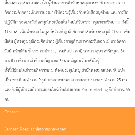
มีนางสาววาสนา งามดวงใจ ผู้อำนวยการสำนักหอสมุดแห่งชาติ กล่าวรายงาน
กิจกรรมดังกล่าวเป็นการบรรยายให้ความรู้เกี่ยวกับหนังสือสมุดไทย และการฝึก
ปฏิบัติการซ่่อมหนังสือสมุดไทยเบื้องต้น โดยได้รับความกรุณาจากวิทยากร ดังนี้
1) นางสาวพิมพ์พรรณ ไพบูลย์หวังเจริญ นักอักษรศาสตร์ทรงคุณวุฒิ 2) นาย เทิม
มีเต็ม ผู้ทรงคุณวุฒิกรมศิลปากร ผู้เชี่ยวชาญด้านภาษาตะวันออก 3) นางลัดดา
วัลย์ ทรัพย์สิน ข้าราชการบำนาญ กรมศิลปากร 4) นางสาวอุษา สาริกบุตร 5)
นางสาววชิราภรณ์ เขียวเจริญ และ 6) นายณัฐกรณ์ พงศ์พันธุ์
ทั้งนี้มีผู้สนใจเข้าร่วมกิจกรรม ณ ห้องประชุมใหญ่ สำนักหอสมุดแห่งชาติ แบ่ง
เป็น พระภิกษุจำนวน 9 รูป บุคคลภายนอกจากหน่วยงานต่าง ๆ จำนวน 25 คน
และยังมีผู้เข้าร่วมกิจกรรมออนไลน์ผ่านโปรแกรม Zoom Meeting อีกจำนวน 55
คน
Contact
Samsen Road achiraphaphayaban,