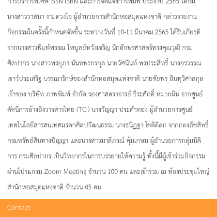
การบริการพิเศษ ISSN ISBN และการจดแจ้งการพิมพ์ ประจำปี 2565 โดยมี
นางสาววาสนา งามดวงใจ ผู้อำนวยการสำนักหอสมุดแห่งชาติ กล่าวรายงาน
กิจกรรมในครั้งนี้กำหนดจัดขึ้น ระหว่างวันที่ 10-11 มีนาคม 2565 ได้รับเกียรติ
จากนางสาวพิมพ์พรรณ ไพบูลย์หวังเจริญ นักอักษรศาสตร์ทรงคุณวุฒิ กรม
ศิลปากร นางสาวพรยุภา นันทพรกรกุล นายวัศนันท์ พรประสิทธิ์ นางอรวรรณ
เชาว์ประเสริฐ บรรณารักษ์ของสำนักหอสมุดแห่งชาติ นายชัยพร อินทุวิศาลกุล
เจ้าของ บริษัท ภาพพิมพ์ จำกัด รองศาสตราจารย์ ธีระศักดิ์ หมากผิน จากศูนย์
ดัชนีการอ้างอิงวารสารไทย (TCI) นางวัญญา ประคำทอง ผู้อำนวยการศูนย์
เทคโนโลยีสารสนเทศมรดกศิลปวัฒนธรรม นางธนิฏฐา โชติดิลก จากกองลิขสิทธิ์
กรมทรัพย์สินทางปัญญา และนางสาวมาลีภรณ์ คุ้มเกษม ผู้อำนวยการกลุ่มนิติ
การ กรมศิลปากร เป็นวิทยากรในการบรรยายให้ความรู้ ทั้งนี้มีผู้เข้าร่วมกิจกรรม
ผ่านโปรแกรม Zoom Meeting จำนวน 100 คน และเข้าร่วม ณ ห้องประชุมใหญ่
สำนักหอสมุดแห่งชาติ จำนวน 45 คน
Contact