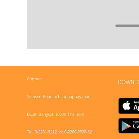
Contact
DOWNL
Samsen Road achiraphaphayaban,
Dusit, Bangkok 10300 Thailand
Tel. 0-2281-5212 or 0-2280-9828-32