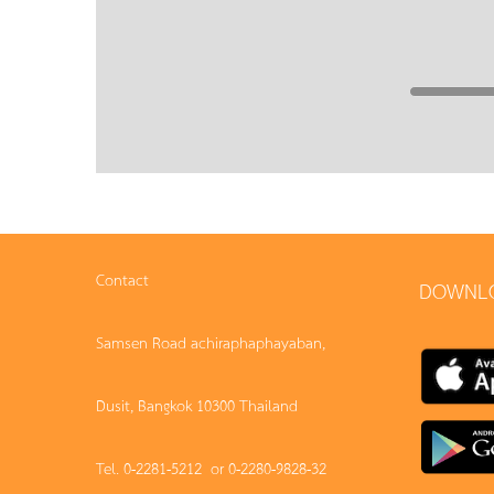
Contact
DOWNL
Samsen Road achiraphaphayaban,
Dusit, Bangkok 10300 Thailand
Tel. 0-2281-5212 or 0-2280-9828-32