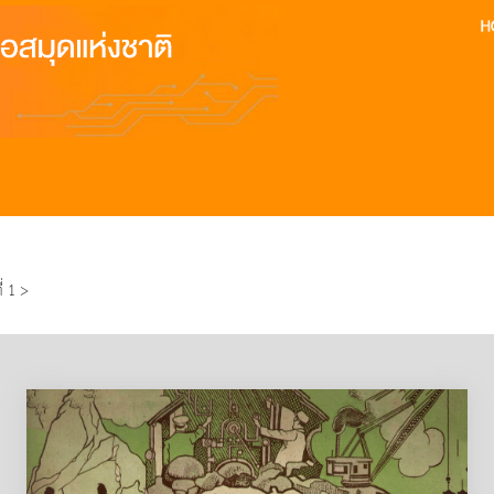
1
่ 1 >