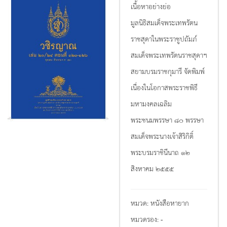
เนื้อหาอย่างย่อ
มูลนิธิสมเด็จพระเทพรัตน
ราชสุดาในพระราชูปถัมภ์
สมเด็จพระเทพรัตนราชสุดาฯ
สยามบรมราชกุมารี จัดพิมพ์
เนื่องในโอกาสพระราชพิธี
มหามงคลเฉลิม
พระชนมพรรษา ๘๐ พรรษา
สมเด็จพระนางเจ้าสิริกิติ์
พระบรมราชินีนาถ ๑๒
สิงหาคม ๒๕๕๕
หมวด:
หนังสือหายาก
หมวดรอง:
-