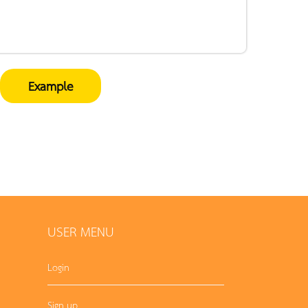
Example
USER MENU
Login
Sign up