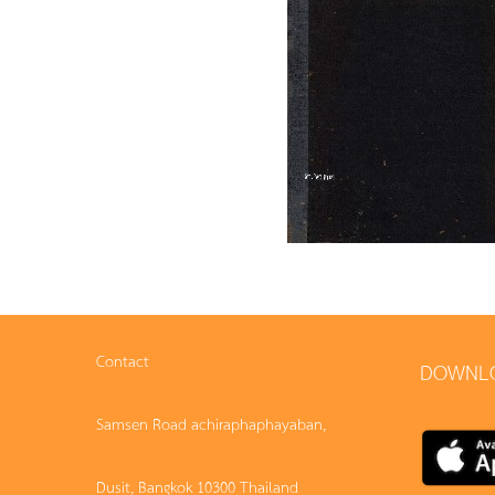
Contact
DOWNL
Samsen Road achiraphaphayaban,
Dusit, Bangkok 10300 Thailand